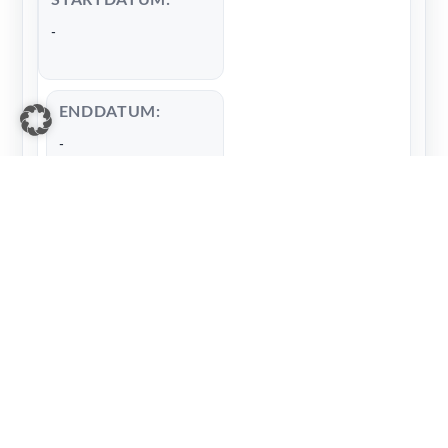
-
ENDDATUM:
-
Telefon
*
E-Mail
*
Name
*