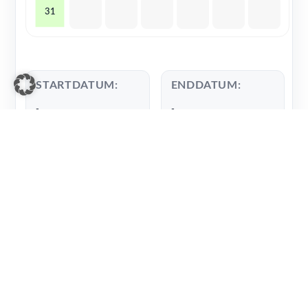
31
STARTDATUM:
ENDDATUM:
-
-
Telefon
*
E-Mail
*
Name
*